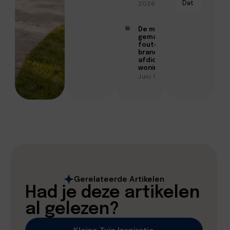
Dat
2026
De meest
gemaakte
fouten bij
brandwerend
afdichten in
woningen
Juni 10, 2026
Gerelateerde Artikelen
Had je deze artikelen
al gelezen?