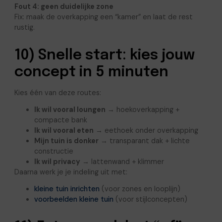
Fout 4: geen duidelijke zone
Fix: maak de overkapping een “kamer” en laat de rest
rustig.
10) Snelle start: kies jouw
concept in 5 minuten
Kies één van deze routes:
Ik wil vooral loungen
→ hoekoverkapping +
compacte bank
Ik wil vooral eten
→ eethoek onder overkapping
Mijn tuin is donker
→ transparant dak + lichte
constructie
Ik wil privacy
→ lattenwand + klimmer
Daarna werk je je indeling uit met:
kleine tuin inrichten
(voor zones en looplijn)
voorbeelden kleine tuin
(voor stijlconcepten)