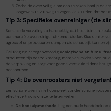
Zodra de oven veilig is om aan te raken, haal je de s
losgeweekte vuil weg te vegen. Je zult zien dat het
m
Tip 3: Specifieke ovenreiniger (de s
Soms is de vervuiling zo hardnekkig dat huis-tuin-en-keuke
commerciële ovenreiniger uitkomst bieden. Kies echter vers
agressief en produceren dampen die schadelijk kunnen zijn
Gelukkig zijn er tegenwoordig
ecologische en fume-free
producten zijn net zo krachtig, maar veel milder voor jou en
de verpakking en zorg voor goede ventilatie tijdens het g
beschermen.
Tip 4: De ovenroosters niet vergeten
Een schone oven is niet compleet zonder schone roosters. 
effectieve truc is om ze te laten weken.
De badkuipmethode:
Leg een oude handdoek op d