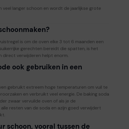
 veel langer schoon en wordt de jaarlijkse grote
g schoonmaken?
vuistregel is om de oven elke 3 tot 6 maanden een
ikerrijke gerechten bereidt die spatten, is het
n direct verwijderen helpt enorm.
ode ook gebruiken in een
 oven gebruikt extreem hoge temperaturen om vuil te
roorzaken en verbruikt veel energie. De baking soda
der zwaar vervuilde oven of als je de
e alle resten van de soda en azijn goed verwijdert
kt.
r schoon, vooral tussen de