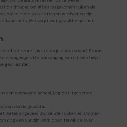
helpt om de laatste resten los te weken.
stic schraper om al het losgekomen vuil en de
e, natte doek tot alle resten verdwenen zijn.
t bijna niets. Het vergt wat geduld, maar het
n
ere methode zoekt, is stoom je beste vriend. Stoom
er kunt wegvegen. De toevoeging van citroen helpt
sse geur achter.
 in een ovenvaste schaal. Leg de uitgeperste
r een derde gevuld is.
het water ongeveer 30 minuten koken en stomen.
oom nog een uur zijn werk doen terwijl de oven