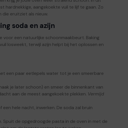
en krijg je jouw oven weer stralend schoon. In dit
t hardnekkige, aangekoekte vuil te lijf te gaan. Zo
ie eruitziet als nieuw.
ing soda en azijn
e voor een natuurlijke schoonmaakbeurt. Baking
il losweekt, terwijl azijn helpt bij het oplossen en
et een paar eetlepels water tot je een smeerbare
maak je later schoon) en smeer de binnenkant van
ndacht aan de meest aangekoekte plekken.
Vermijd
f een hele nacht, inwerken. De soda zal bruin
jn. Spuit de opgedroogde pasta in de oven in met de