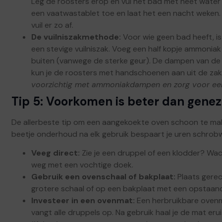
Leg de roosters erop en vul het bad met heet water
een vaatwastablet toe en laat het een nacht weken.
vuil er zo af.
De vuilniszakmethode:
Voor wie geen bad heeft, is 
een stevige vuilniszak. Voeg een half kopje ammonia
buiten (vanwege de sterke geur). De dampen van de 
kun je de roosters met handschoenen aan uit de za
voorzichtig met ammoniakdampen en zorg voor een
Tip 5: Voorkomen is beter dan gene
De allerbeste tip om een aangekoekte oven schoon te make
beetje onderhoud na elk gebruik bespaart je uren schrob
Veeg direct:
Zie je een druppel of een klodder? Wac
weg met een vochtige doek.
Gebruik een ovenschaal of bakplaat:
Plaats gerec
grotere schaal of op een bakplaat met een opstaan
Investeer in een ovenmat:
Een herbruikbare ovenm
vangt alle druppels op. Na gebruik haal je de mat eru