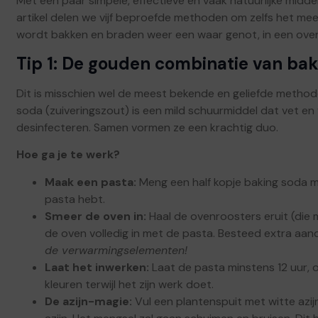
Met een paar simpele, effectieve en vaak natuurlijke middel
artikel delen we vijf beproefde methoden om zelfs het mees
wordt bakken en braden weer een waar genot, in een oven d
Tip 1: De gouden combinatie van bak
Dit is misschien wel de meest bekende en geliefde method
soda (zuiveringszout) is een mild schuurmiddel dat vet en vu
desinfecteren. Samen vormen ze een krachtig duo.
Hoe ga je te werk?
Maak een pasta:
Meng een half kopje baking soda m
pasta hebt.
Smeer de oven in:
Haal de ovenroosters eruit (die 
de oven volledig in met de pasta. Besteed extra aa
de verwarmingselementen!
Laat het inwerken:
Laat de pasta minstens 12 uur, o
kleuren terwijl het zijn werk doet.
De azijn-magie:
Vul een plantenspuit met witte azi