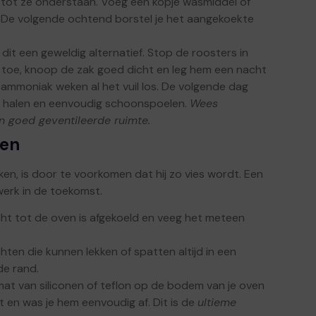
 tot ze onderstaan. Voeg een kopje wasmiddel of
 De volgende ochtend borstel je het aangekoekte
dit een geweldig alternatief. Stop de roosters in
k toe, knoop de zak goed dicht en leg hem een nacht
ammoniak weken al het vuil los. De volgende dag
k halen en eenvoudig schoonspoelen.
Wees
 goed geventileerde ruimte.
zen
n, is door te voorkomen dat hij zo vies wordt. Een
werk in de toekomst.
ht tot de oven is afgekoeld en veeg het meteen
hten die kunnen lekken of spatten altijd in een
de rand.
at van siliconen of teflon op de bodem van je oven
it en was je hem eenvoudig af. Dit is de
ultieme