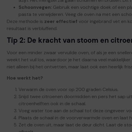
azijn. Het mengsel zal gaan schuimen en bruisen. Dit 
Schoonvegen:
Gebruik een vochtige doek of een pla
pasta te verwijderen. Veeg de oven na met een schon
Deze methode is
zeer effectief
voor ingebrand vet en kos
resultaat is verbluffend.
Tip 2: De kracht van stoom en citroe
Voor een minder zwaar vervuilde oven, of als je een snell
weekt het vuil los, waardoor je het daarna veel makkelijk
niet alleen bij het ontvetten, maar laat ook een heerlijk fri
Hoe werkt het?
Verwarm de oven voor op 200 graden Celsius.
Snijd twee citroenen doormidden en pers het sap uit
citroenhelften ook in de schaal.
Voeg water toe aan de schaal tot deze ongeveer voo
Plaats de schaal in de voorverwarmde oven en laat 
Zet de oven uit, maar laat de deur dicht. Laat de st
afkoelt.