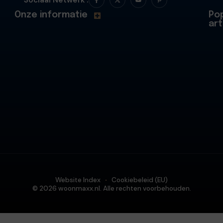
Sociaal Netwerk :
Onze informatie
Pop
art
Website Index
Cookiebeleid (EU)
© 2026 woonmaxx.nl. Alle rechten voorbehouden.