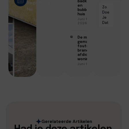
badkamer
Registreer
en
Zo
Nu
bubbels in
Doe
huis
Je
Juni 15,
Dat
2026
De meest
gemaakte
fouten bij
brandwerend
afdichten in
woningen
Juni 10, 2026
Gerelateerde Artikelen