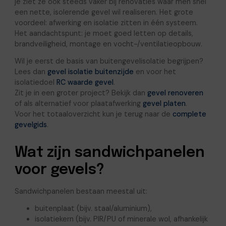
je ziet ze ook steeds vaker bij renovaties waar men snel
een nette, isolerende gevel wil realiseren. Het grote
voordeel: afwerking en isolatie zitten in één systeem.
Het aandachtspunt: je moet goed letten op details,
brandveiligheid, montage en vocht-/ventilatieopbouw.
Wil je eerst de basis van buitengevelisolatie begrijpen?
Lees dan
gevel isolatie buitenzijde
en voor het
isolatiedoel
RC waarde gevel
.
Zit je in een groter project? Bekijk dan
gevel renoveren
of als alternatief voor plaatafwerking
gevel platen
.
Voor het totaaloverzicht kun je terug naar de
complete
gevelgids
.
Wat zijn sandwichpanelen
voor gevels?
Sandwichpanelen bestaan meestal uit:
buitenplaat (bijv. staal/aluminium),
isolatiekern (bijv. PIR/PU of minerale wol, afhankelijk