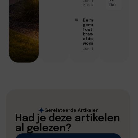
Juni 15,
Dat
2026
De meest
gemaakte
fouten bij
brandwerend
afdichten in
woningen
Juni 10, 2026
Gerelateerde Artikelen
Had je deze artikelen
al gelezen?